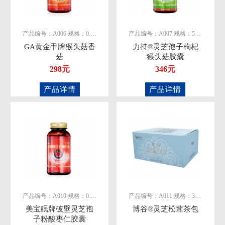
产品编号：A006 规格：0.5g/粒
产品编号：A007 规格：500mg/粒
GA黄金甲牌猴头菇香
力持®灵芝孢子枸杞
菇
猴头菇胶囊
灵芝胶囊
298元
346元
产品详情
产品详情
产品编号：A010 规格：0.5g/粒
产品编号：A011 规格：3克×50包
美宝眠牌破壁灵芝孢
博谷®灵芝松茸茶包
子粉酸枣仁胶囊