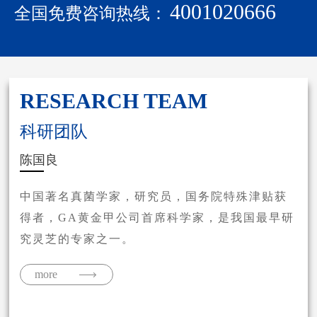
4001020666
全国免费咨询热线：
RESEARCH TEAM
RESEARCH TEAM
RESEARCH TEAM
RESEARCH TEAM
RESEARCH TEAM
RESEARCH TEAM
RESEARCH TEAM
RESEARCH TEAM
RESEARCH TEAM
RESEARCH TEAM
RESEARCH TEAM
科研团队
科研团队
科研团队
科研团队
科研团队
科研团队
科研团队
科研团队
科研团队
科研团队
科研团队
李玉
陈国良
陈惠
卯晓岚
卜华祥
姚一建
车永胜
郁小兵
徐济良
王听申
吴伟杰
中国著名真菌学家，研究员，国务院特殊津贴获
得者，GA黄金甲公司首席科学家，是我国最早研
究灵芝的专家之一。
more
more
more
more
more
more
more
more
more
more
more