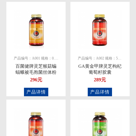
产品编号：A001 规格：0.5g/粒
产品编号：A002 规格：500mg/粒
百菌健牌灵芝猴菇蝙
GA黄金甲牌灵芝枸杞
蝠蛾被毛孢菌丝体粉
葡萄籽胶囊
胶囊
296元
289元
产品详情
产品详情