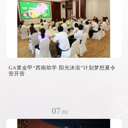
GA黄金甲“西南助学 阳光沐浴”计划梦想夏令
营开营
07
/01